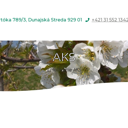
rtóka 789/3, Dunajská Streda 929 01
+421 31 552 134
AKS
Vzdelávanie AKS