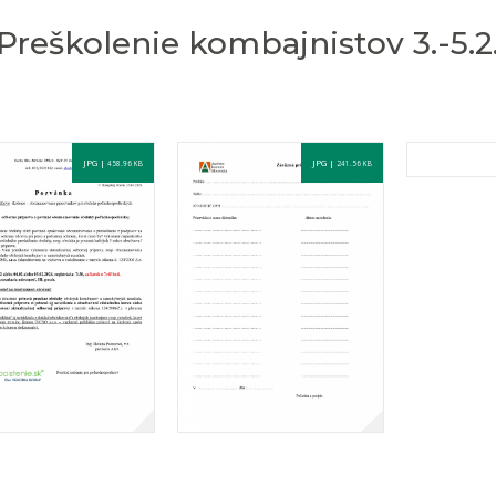
reškolenie kombajnistov 3.-5.2
JPG |
JPG |
458.96 KB
241.56 KB