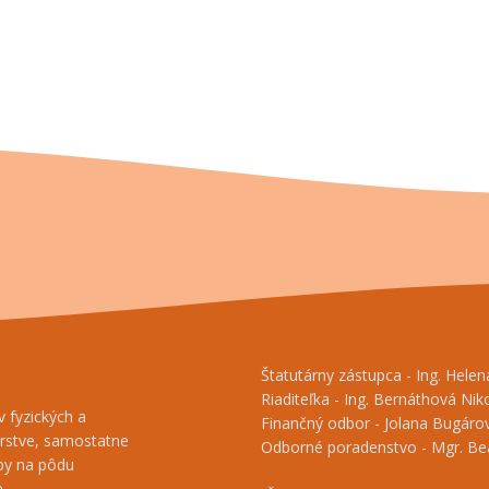
Štatutárny zástupca - Ing. Hele
Riaditeľka - Ing. Bernáthová Nik
 fyzických a
Finančný odbor - Jolana Bugárov
árstve, samostatne
Odborné poradenstvo - Mgr. Beá
tby na pôdu
.