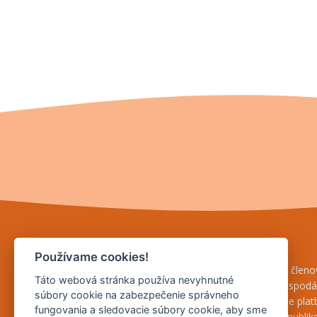
Agrárna komora Slovenska
Používame cookies!
AKS je založená na ochranu záujmov svojich členov
Táto webová stránka používa nevyhnutné
právnických osôb, ktoré podnikajú v poľnohospod
súbory cookie na zabezpečenie správneho
hospodáriacich roľníkov a žiadateľov o priame pla
fungovania a sledovacie súbory cookie, aby sme
vykonávajúcich svoju činnosť v Slovenskej republike