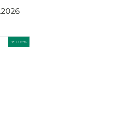
.2026
PDF |
519.97 KB