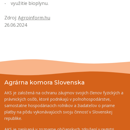
- využitie bioplynu.
Zdroj:
Agroinform.hu
26.06.2024
Agrárna komora Slovenska
AKS je založená na ochranu záujmov svojich členov fyzických a
právnických osôb, ktoré podnikajú v poľnohospodárstve,
samostatne hospodáriacich roľníkov a žiadateľov o priame
platby na pôdu vykonávajúcich svoju činnosť v Slovenskej
republike.
AKS je zapísaná v zozname občianskych združení v registri