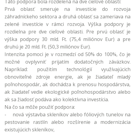
Táto podpora bola rozdelená na dve cieľové oblasti:
Prvá oblasť smeruje na investície do rozvoja
záhradníckeho sektora a druhá oblasť sa zameriava na
zelené investície v rámci rozvoja. Výška podpory je
rozdielna pre dve cieľové oblasti. Pre prvú oblasť je
výška podpory 30 mld. Ft. (75,4 miliónov Eur) a pre
druhú je 20 mld. Ft. (50,3 miliónov Eur).
Intenzita pomoci je v rozmedzí od 50% do 100%, čo je
možné ovplyvniť prijatím dodatočných záväzkov.
Napríklad: použitím technológií využívajúcich
obnoviteľné zdroje energie, ak je žiadateľ mladý
poľnohospodár, ak dochádza k prenosu hospodárstva,
ak žiadateľ vedie ekologické poľnohospodárstvo alebo
ak sa žiadosť podáva ako kolektívna investícia.
Na čo sa môže použiť podpora:
- nová výstavba skleníkov alebo fóliových tunelov na
pestovanie rastlín alebo rozšírenie a modernizácia
existujúcich skleníkov,