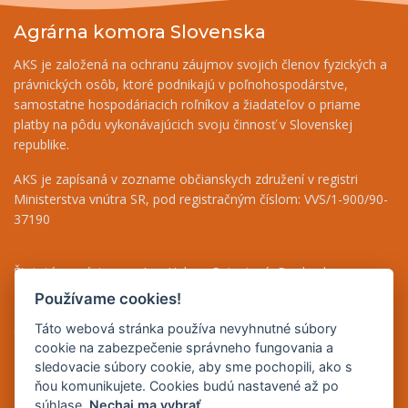
Agrárna komora Slovenska
AKS je založená na ochranu záujmov svojich členov fyzických a
právnických osôb, ktoré podnikajú v poľnohospodárstve,
samostatne hospodáriacich roľníkov a žiadateľov o priame
platby na pôdu vykonávajúcich svoju činnosť v Slovenskej
republike.
AKS je zapísaná v zozname občianskych združení v registri
Ministerstva vnútra SR, pod registračným číslom: VVS/1-900/90-
37190
Štatutárny zástupca - Ing. Helena Patasiová, Predseda
Riaditeľka - Ing. Bernáthová Nikoleta, tel.: +421 948 036 719
Používame cookies!
Finančný odbor - Jolana Bugárová, tel.: +421 917 708 590
Táto webová stránka používa nevyhnutné súbory
Odborné poradenstvo - Mgr. Beáta Puha, tel.: +421 948 838 493
cookie na zabezpečenie správneho fungovania a
sledovacie súbory cookie, aby sme pochopili, ako s
IČO: 42165083
ňou komunikujete. Cookies budú nastavené až po
DIČ: 2023235731
súhlase.
Nechaj ma vybrať