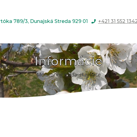
rtóka 789/3, Dunajská Streda 929 01
+421 31 552 134
Informácie
Monitoring maďarskej tlače