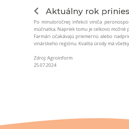
Aktuálny rok prinieso
Po minuloročnej infekcii viniča peronospor
múčnatka. Napriek tomu je celkovo možné p
Farmári očakávajú priemernú alebo nadpr
vinárskeho regiónu. Kvalita úrody má všetky
Zdroj: Agroinform
25.07.2024