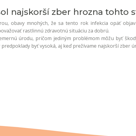
l najskorší zber hrozna tohto s
ou, obavy mnohých, že sa tento rok infekcia opäť objaví,
ovažovať rastlinnú zdravotnú situáciu za dobrú.
iemernú úrodu, pričom jediným problémom môžu byť ško
 predpoklady byť vysoká, aj keď prežívame najskorší zber úr