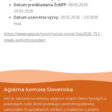
Dátum predkladania ŽoNFP:
08.05.2026 -
29.05.2026
Dátum uzavretia výzvy:
29.05.2026 - 23:59:00
hod.
https://www.apa.sk/vyzvy/vyzva-vyzva-5sp2026-751-
mladi-polnohospodari
Agrárna komora Slovenska
AKS je založená na ochranu záujmov svojich členov fyzických a
právnických osôb, ktoré podnikajú v poľnohospodárstve,
samostatne hospodáriacich roľníkov a žiadateľov o priame