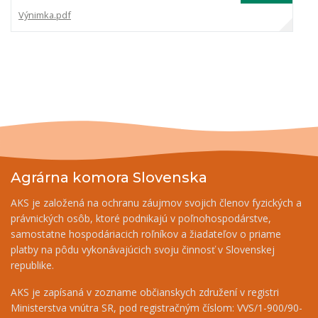
Výnimka.pdf
Agrárna komora Slovenska
AKS je založená na ochranu záujmov svojich členov fyzických a
právnických osôb, ktoré podnikajú v poľnohospodárstve,
samostatne hospodáriacich roľníkov a žiadateľov o priame
platby na pôdu vykonávajúcich svoju činnosť v Slovenskej
republike.
AKS je zapísaná v zozname občianskych združení v registri
Ministerstva vnútra SR, pod registračným číslom: VVS/1-900/90-