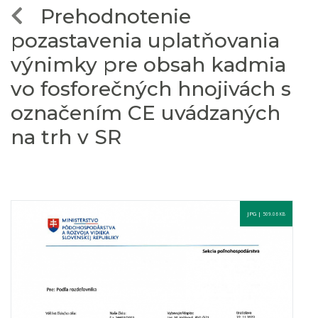
Prehodnotenie
pozastavenia uplatňovania
výnimky pre obsah kadmia
vo fosforečných hnojivách s
označením CE uvádzaných
na trh v SR
JPG |
509.06 KB