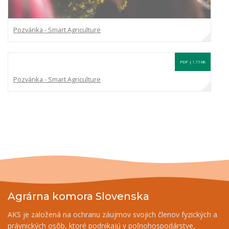
Pozvánka - Smart Agriculture
PDF |
1.75 MB
Pozvánka - Smart Agriculture
Agrárna komora Slovenska
AKS je založená na ochranu záujmov svojich členov fyzických a
právnických osôb, ktoré podnikajú v poľnohospodárstve,