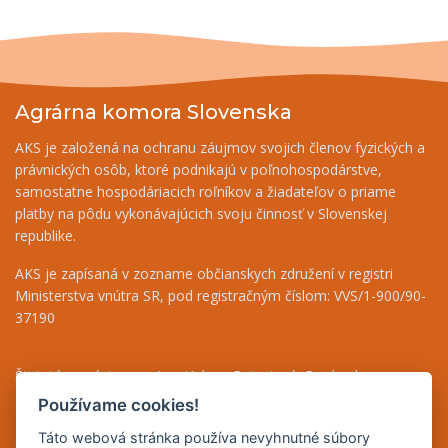
Agrárna komora Slovenska
AKS je založená na ochranu záujmov svojich členov fyzických a
právnických osôb, ktoré podnikajú v poľnohospodárstve,
samostatne hospodáriacich roľníkov a žiadateľov o priame
platby na pôdu vykonávajúcich svoju činnosť v Slovenskej
republike.
AKS je zapísaná v zozname občianskych združení v registri
Ministerstva vnútra SR, pod registračným číslom: VVS/1-900/90-
37190
Štatutárny zástupca - Ing. Helena Patasiová, Predseda
Riaditeľka - Ing. Bernáthová Nikoleta, tel.: +421 948 036 719
Používame cookies!
Finančný odbor - Jolana Bugárová, tel.: +421 917 708 590
Táto webová stránka používa nevyhnutné súbory
Odborné poradenstvo - Mgr. Beáta Puha, tel.: +421 948 838 493