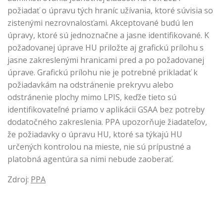
požiadať o úpravu tých hraníc užívania, ktoré súvisia so
zistenými nezrovnalosťami. Akceptované budú len
úpravy, ktoré sú jednoznačne a jasne identifikované. K
požadovanej úprave HU priložte aj grafickú prílohu s
jasne zakreslenými hranicami pred a po požadovanej
úprave. Grafickú prílohu nie je potrebné prikladať k
požiadavkám na odstránenie prekryvu alebo
odstránenie plochy mimo LPIS, keďže tieto sú
identifikovateľné priamo v aplikácii GSAA bez potreby
dodatočného zakreslenia. PPA upozorňuje žiadateľov,
že požiadavky o úpravu HU, ktoré sa týkajú HU
určených kontrolou na mieste, nie sú prípustné a
platobná agentúra sa nimi nebude zaoberať.
Zdroj:
PPA