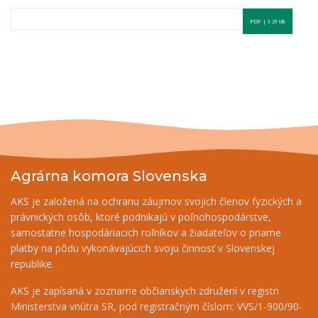
PDF |
3.29 MB
Agrárna komora Slovenska
AKS je založená na ochranu záujmov svojich členov fyzických a
právnických osôb, ktoré podnikajú v poľnohospodárstve,
samostatne hospodáriacich roľníkov a žiadateľov o priame
platby na pôdu vykonávajúcich svoju činnosť v Slovenskej
republike.
AKS je zapísaná v zozname občianskych združení v registri
Ministerstva vnútra SR, pod registračným číslom: VVS/1-900/90-