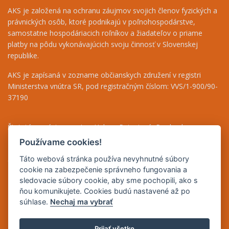
AKS je založená na ochranu záujmov svojich členov fyzických a
právnických osôb, ktoré podnikajú v poľnohospodárstve,
samostatne hospodáriacich roľníkov a žiadateľov o priame
platby na pôdu vykonávajúcich svoju činnosť v Slovenskej
republike.
AKS je zapísaná v zozname občianskych združení v registri
Ministerstva vnútra SR, pod registračným číslom: VVS/1-900/90-
37190
Štatutárny zástupca - Ing. Helena Patasiová, Predseda
Riaditeľka - Ing. Bernáthová Nikoleta, tel.: +421 948 036 719
Používame cookies!
Finančný odbor - Jolana Bugárová, tel.: +421 917 708 590
Táto webová stránka používa nevyhnutné súbory
Odborné poradenstvo - Mgr. Beáta Puha, tel.: +421 948 838 493
cookie na zabezpečenie správneho fungovania a
sledovacie súbory cookie, aby sme pochopili, ako s
IČO: 42165083
ňou komunikujete. Cookies budú nastavené až po
DIČ: 2023235731
súhlase.
Nechaj ma vybrať
IČ DPH: SK2023235731
Prijať všetko