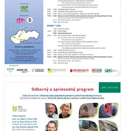
JPG |
767.13 KB