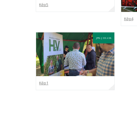
Kép5
Kép4
JPG |
330.4 KB
Kép1