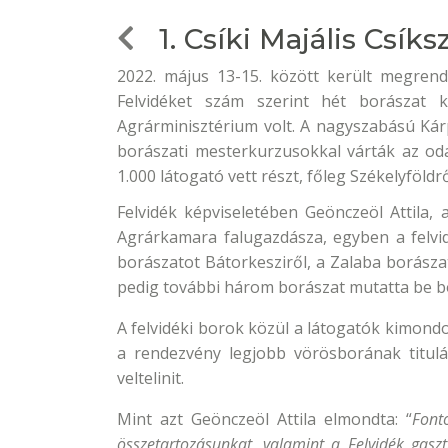
1. Csíki Majális Csík
2022. május 13-15. között került megrende
Felvidéket szám szerint hét borászat 
Agrárminisztérium volt. A nagyszabású Kár
borászati mesterkurzusokkal várták az od
1.000 látogató vett részt, főleg Székelyföldrő
Felvidék képviseletében Geönczeöl Attila,
Agrárkamara falugazdásza, egyben a felvid
borászatot Bátorkesziről, a Zalaba borász
pedig további három borászat mutatta be bo
A felvidéki borok közül a látogatók kimondo
a rendezvény legjobb vörösborának titul
veltelinit.
Mint azt Geönczeöl Attila elmondta: “
Font
összetartozásunkat, valamint a Felvidék gaszt