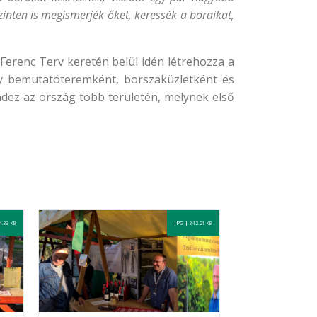
inten is megismerjék őket, keressék a boraikat,
Ferenc Terv keretén belül idén létrehozza a
ly bemutatóteremként, borszaküzletként és
ndez az ország több területén, melynek első
JPG |
4.33 KB
342.21 KB