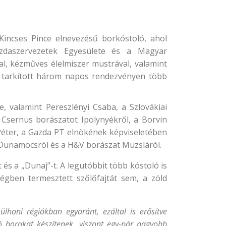
 Kincses Pince elnevezésű borkóstoló, ahol
azdaszervezetek Egyesülete és a Magyar
l, kézműves élelmiszer mustrával, valamint
l tarkított három napos rendezvényen több
, valamint Pereszlényi Csaba, a Szlovákiai
 Csernus borászatot Ipolynyékről, a Borvin
Péter, a Gazda PT elnökének képviseletében
t Dunamocsról és a H&V borászat Muzsláról.
és a „Dunaj”-t. A legutóbbit több kóstoló is
gben termesztett szőlőfajtát sem, a zöld
honi régiókban egyaránt, ezáltal is erősítve
ló borokat készítenek, viszont egy-pár nagyobb