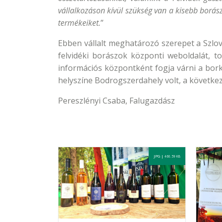
vállalkozáson kívül szükség van a kisebb borás
termékeiket.
”
Ebben vállalt meghatározó szerepet a Szlov
felvidéki borászok központi weboldalát, 
információs központként fogja várni a bork
helyszíne Bodrogszerdahely volt, a követke
Pereszlényi Csaba, Falugazdász
JPG |
460.59 KB