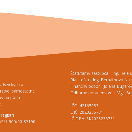
Štatutárny zástupca - Ing. Hele
Riaditeľka - Ing. Bernáthová Nik
 fyzických a
Finančný odbor - Jolana Bugárov
árstve, samostatne
Odborné poradenstvo - Mgr. Beá
tby na pôdu
.
IČO: 42165083
DIČ: 2023235731
registri
IČ DPH: SK2023235731
VVS/1-900/90-37190