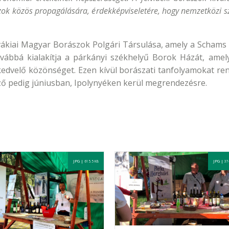
zok közös propagálására, érdekképviseletére, hogy nemzetközi sz
ákiai Magyar Borászok Polgári Társulása, amely a Schams 
továbbá kialakítja a párkányi székhelyű Borok Házát, ame
edvelő közönséget. Ezen kívül borászati tanfolyamokat re
ző pedig júniusban, Ipolynyéken kerül megrendezésre.
JPG |
JPG |
615.5 KB
37