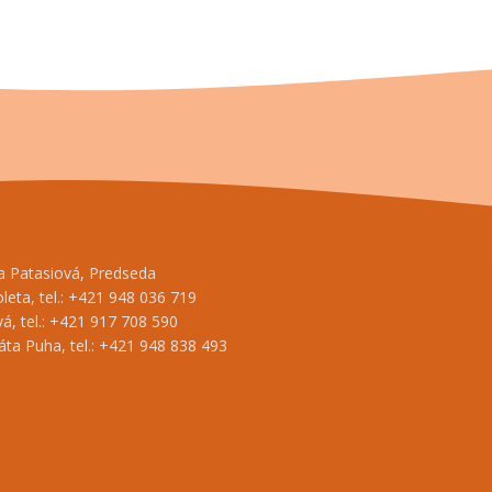
na Patasiová, Predseda
oleta, tel.: +421 948 036 719
á, tel.: +421 917 708 590
ta Puha, tel.: +421 948 838 493