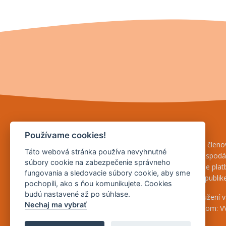
Agrárna komora Slovenska
Používame cookies!
AKS je založená na ochranu záujmov svojich členov
Táto webová stránka používa nevyhnutné
právnických osôb, ktoré podnikajú v poľnohospod
súbory cookie na zabezpečenie správneho
hospodáriacich roľníkov a žiadateľov o priame pla
fungovania a sledovacie súbory cookie, aby sme
vykonávajúcich svoju činnosť v Slovenskej republike
pochopili, ako s ňou komunikujete. Cookies
budú nastavené až po súhlase.
AKS je zapísaná v zozname občianskych združení v 
Nechaj ma vybrať
Ministerstva vnútra SR, pod registračným číslom: 