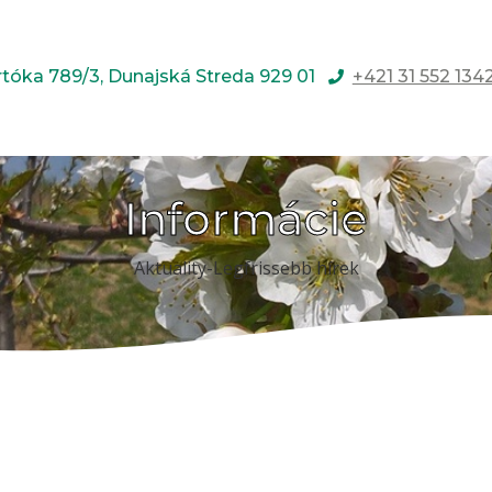
rtóka 789/3, Dunajská Streda 929 01
+421 31 552 134
Informácie
Aktuality-Legfrissebb hírek