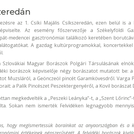
szeredán
zésre az 1. Csíki Majális Csíkszeredán, ezen belül is a
képviselte. Az esemény főszervezője a Székelyföldi G
pát-medencei gasztronómiai találkozó keretében borutcáva
alátogatókat. A gazdag kultúrprogramokkal, koncertekke
l.
 a Szlovákiai Magyar Borászok Polgári Társulásának elnöke
éki borászok képviselője négy borászatot mutatott be: a
atot Muzsláról, a Geönczeöl pincét Garamkövesdről. Varga 
rait: a Palík Pincészet Peszektergenyéről, a Kovil borásza
ttan megkedvelték a „Peszeki Leányka”-t, a „Szent Lőrinc”-t 
álta. Sokan nem ismerték Felvidéken legnagyobb mennyisé
os, hogy megismertessük borainkat az anyaországban és a kül
ronómiai értékeinek népszerűségét. A felvidéki borászok kivá